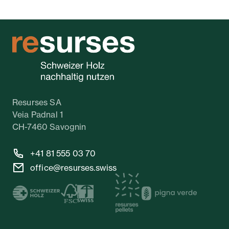
Resurses SA
Veia Padnal 1
CH-7460 Savognin
+41 81 555 03 70
office@resurses.swiss