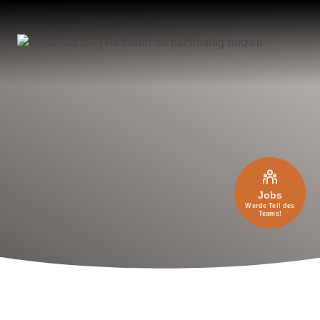
Jobs
Werde Teil des
Teams!