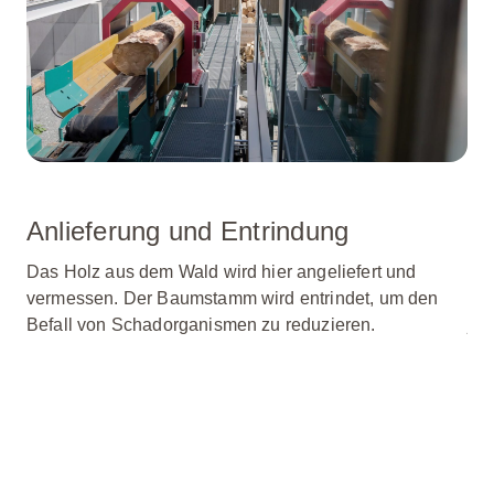
Anlieferung und Entrindung
Ru
Das Holz aus dem Wald wird hier angeliefert und
Der
vermessen. Der Baumstamm wird entrindet, um den
Dur
Befall von Schadorganismen zu reduzieren.
jäh
zus
Gen