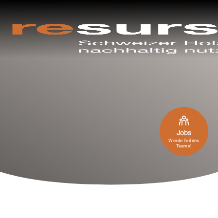
Jobs
Werde Teil des
Teams!