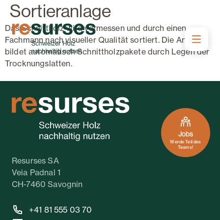
Sortieranlage
Das Schnittholz wird vermessen und durch einen
Fachmann nach visueller Qualität sortiert. Die Anlage
bildet automatisch Schnittholzpakete durch Legen der
Trocknungslatten.
Jobs
Werde Teil des
Teams!
Resurses SA
Veia Padnal 1
CH-7460 Savognin
+41 81 555 03 70