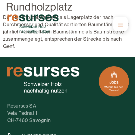
Rundholzplatz
Der Rundholzplatz dient als Lagerplatz der nach
Durchmesser und Qualität sortierten Baumstämme. Die
jährlich verarbeiteten Baumstämme als Baumstrecke
zusammengelegt, entsprechen der Strecke bis nach
Genf.
Jobs
Werde Teil des
Teams!
Resurses SA
Veia Padnal 1
CH-7460 Savognin