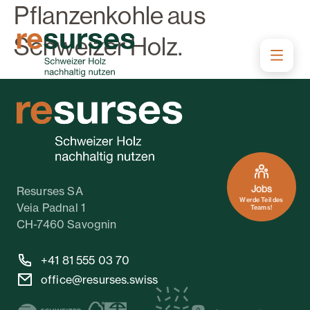
Pflanzen­kohle aus
Schweizer Holz.
Jobs
Resurses SA
Werde Teil des
Veia Padnal 1
Teams!
CH-7460 Savognin
+41 81 555 03 70
office@resurses.swiss