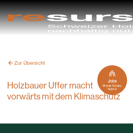
Zur Übersicht
Jobs
Holzbauer Uffer macht
Werde Teil des
Teams!
vorwärts mit dem Klimaschutz