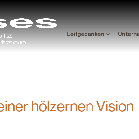
Leitgedanken
Untern
einer hölzernen Vision