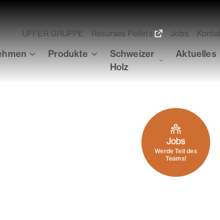
UFFER GRUPPE
Resurses Pellets
Jobs
Konta
ehmen
Produkte
Schweizer
Aktuelles
Holz
Jobs
Werde Teil des
Teams!